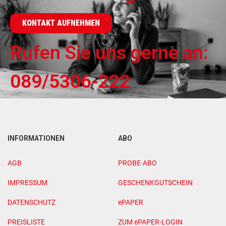
KONTAKT AUFNEHMEN
Rufen Sie uns gerne an:
089/5306-222
INFORMATIONEN
ABO
AGB
PROBE-ABO
IMPRESSUM
GESCHENKGUTSCHEIN
DATENSCHUTZ
ePAPER
PREISLISTE
ZUM ePAPER-LOGIN