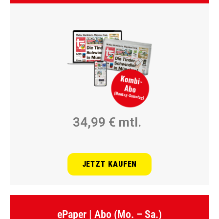
34,99 € mtl.
JETZT KAUFEN
ePaper | Abo (Mo. – Sa.)