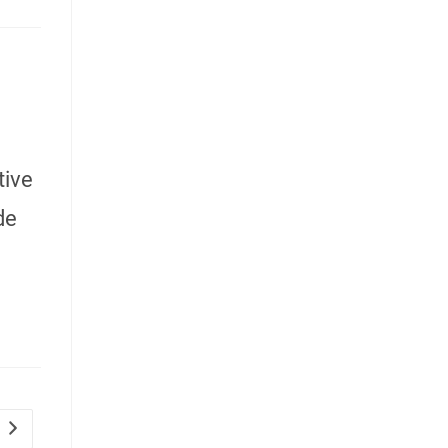
tive
de