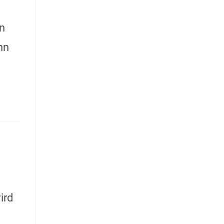
on
nn
ird