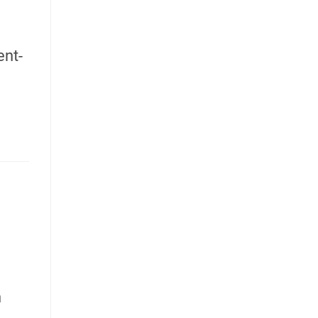
ent-
n